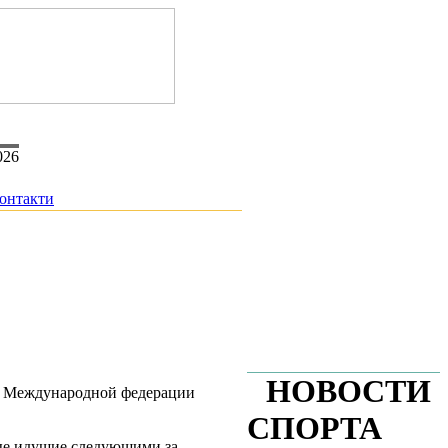
026
онтакти
НОВОСТИ
ом Международной федерации
СПОРТА
ные идущие следующими за