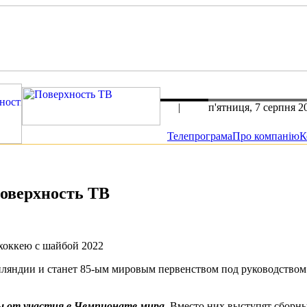
rus
|
eng
п'ятниця, 7 серпня 2
Телепрограма
Про компанію
К
Поверхность ТВ
 хоккею с шайбой 2022
инляндии и станет 85-ым мировым первенством под руководств
ы от участия в Чемпионате мира
. Вместо них выступят сбор