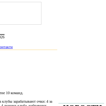
026
онтакти
тие 10 команд.
а клубы зарабатывают очки: 4 за
 и 4 лучших клуба, набравших