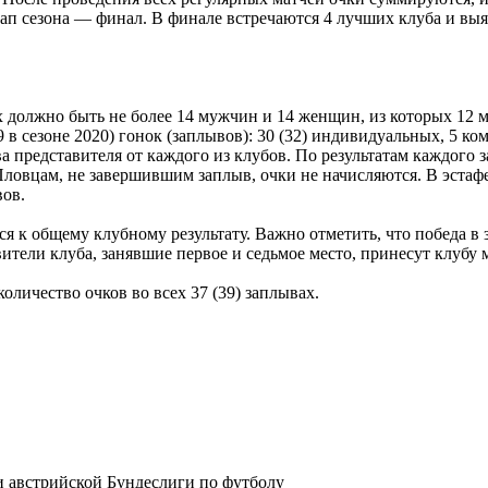
тап сезона — финал. В финале встречаются 4 лучших клуба и вы
ых должно быть не более 14 мужчин и 14 женщин, из которых 12 
9 в сезоне 2020) гонок (заплывов): 30 (32) индивидуальных, 5 ко
ва представителя от каждого из клубов. По результатам каждого 
ое. Пловцам, не завершившим заплыв, очки не начисляются. В эста
вов.
я к общему клубному результату. Важно отметить, что победа в 
тели клуба, занявшие первое и седьмое место, принесут клубу 
личество очков во всех 37 (39) заплывах.
ции австрийской Бундеслиги по футболу