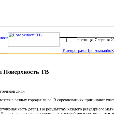
rus
|
eng
п'ятниця, 7 серпня 2
Телепрограма
Про компанію
К
на Поверхность ТВ
ательной лиги
стоятся в разных городах мира. В соревнованиях принимают учас
егулярная часть (этап). По результатам каждого регулярного матч
нее. После проведения всех регулярных матчей очки суммируются,