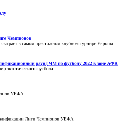
олу
ы
Лиге Чемпионов
 сыграет в самом престижном клубном турнире Европы
алификационный раунд ЧМ по футболу 2022 в зоне АФК
 мир экзотического футбола
пионов УЕФА
тч квалификации Лиги Чемпионов УЕФА