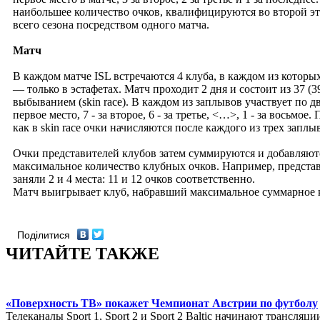
наибольшее количество очков, квалифицируются во второй э
всего сезона посредством одного матча.
Матч
В каждом матче ISL встречаются 4 клуба, в каждом из котор
— только в эстафетах. Матч проходит 2 дня и состоит из 37 (3
выбыванием (skin race). В каждом из заплывов участвует по д
первое место, 7 - за второе, 6 - за третье, <…>, 1 - за восьм
как в skin race очки начисляются после каждого из трех заплы
Очки представителей клубов затем суммируются и добавляютс
максимальное количество клубных очков. Например, представи
заняли 2 и 4 места: 11 и 12 очков соответственно.
Матч выигрывает клуб, набравший максимальное суммарное ко
Поділитися
ЧИТАЙТЕ ТАКЖЕ
«Поверхность ТВ» покажет Чемпионат Австрии по футболу
Телеканалы Sport 1, Sport 2 и Sport 2 Baltic начинают трансля