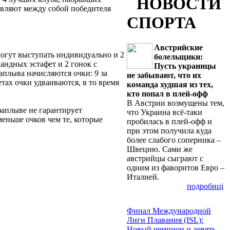
НОВОСТИ
являют между собой победителя
СПОРТА
Австрийские
могут выступать индивидуально и 2
болельщики:
мандных эстафет и 2 гонок с
Пусть украинцы
заплыва начисляются очки: 9 за
не забывают, что их
фетах очки удваиваются, в то время
команда худшая из тех,
кто попал в плей-офф
В Австрии возмущены тем,
заплыве не гарантирует
что Украина всё-таки
меньше очков чем те, которые
пробилась в плей-офф и
при этом получила куда
более слабого соперника –
Швецию. Сами же
австрийцы сыграют с
одним из фаворитов Евро –
Италией.
подробиці
Финал Международной
Лиги Плавания (ISL):
Новый чемпион и девять