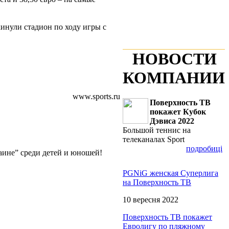
инули стадион по ходу игры с
НОВОСТИ
КОМПАНИИ
www.sports.ru
Поверхность ТВ
покажет Кубок
Дэвиса 2022
Большой теннис на
телеканалах Sport
подробиці
аине” среди детей и юношей!
PGNiG женская Суперлига
на Поверхность ТВ
10 вересня 2022
Поверхность ТВ покажет
Евролигу по пляжному