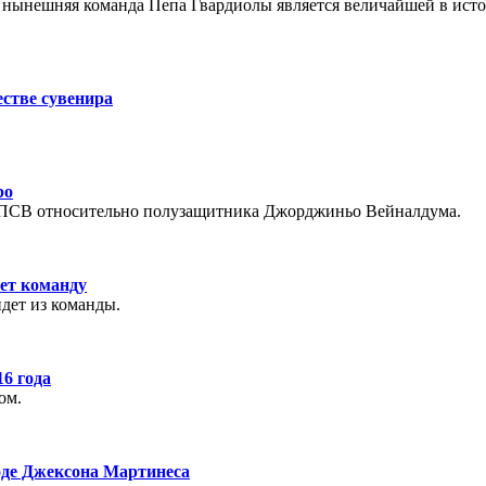
нынешняя команда Пепа Гвардиолы является величайшей в исто
стве сувенира
ро
и ПСВ относительно полузащитника Джорджиньо Вейналдума.
нет команду
йдет из команды.
6 года
ом.
ходе Джексона Мартинеса