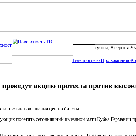
rus
|
eng
субота, 8 серпня 20
Телепрограма
Про компанію
Ко
роведут акцию протеста против высок
ста против повышения цен на билеты.
рующих посетить сегодняшний выездной матч Кубка Германии п
тгарта» выставить для них ценник в 19,50 евро на стоячие мес