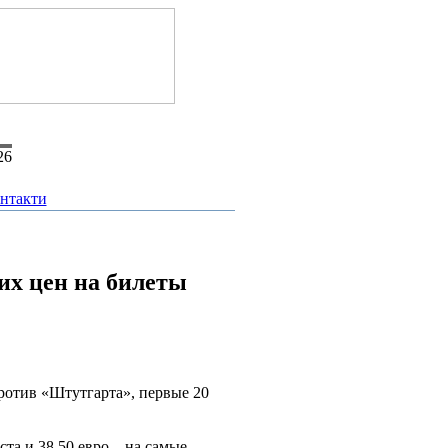
26
нтакти
их цен на билеты
ротив «Штутгарта», первые 20
та и 38,50 евро – на самые