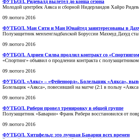
ФУТБОЛ. Ридевалд вылетел до конца сезона
Молодой центрбек Аякса и сборной Нидерландов Хайро Ридевалд
09 лютого 2016
ФУТБОЛ. Ман Сити и Ман Юнайтед заинтересованы в Дах
Полузащитник менхенгладбахской Боруссии Махмуд Дахуд стал
09 лютого 2016
ФУТБОЛ. Адриен Силва продлил контракт со «Спортингом»
«Спортинг» объявил о продлении контракта с полузащитнико
09 лютого 2016
ФУТБОЛ. «Аякс» – «Фейеноорд». Болельщик «Аякса», вывес
Болельщик «Аякса», повесивший на матче (2:1 в пользу «Аякса
09 лютого 2016
ФУТБОЛ. Рибери провел тренировку в общей группе
Полузащитник «Баварии» Франк Рибери восстановился от пов
09 лютого 2016
ФУТБОЛ. Хитцфельд: это лучшая Бавария всех времен