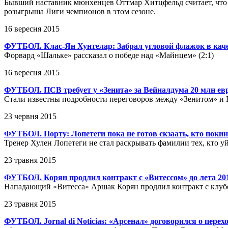
Бывший наставник мюнхенцев Оттмар Хитцфельд считает, что 
розыгрыша Лиги чемпионов в этом сезоне.
16 вересня 2015
ФУТБОЛ. Клас-Ян Хунтелар: Забрал угловой флажок в каче
Форвард «Шальке» рассказал о победе над «Майнцем» (2:1)
16 вересня 2015
ФУТБОЛ. ПСВ требует у «Зенита» за Вейналдума 20 млн ев
Стали известны подробности переговоров между «Зенитом» 
23 червня 2015
ФУТБОЛ. Порту: Лопетеги пока не готов скзаать, кто поки
Тренер Хулен Лопетеги не стал раскрывать фамилии тех, кто у
23 травня 2015
ФУТБОЛ. Корян продлил контракт с «Витессом» до лета 201
Нападающий «Витесса» Аршак Корян продлил контракт с клуб
23 травня 2015
ФУТБОЛ. Jornal di Noticias: «Арсенал» договорился о пере