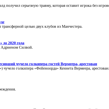
 получил серьезную травму, которая оставит игрока без игрово
уде
 трансферной целью двух клубов из Манчестера.
 до 2020 года
м Адриеном Силвой.
ивший чучело голкипера гостей Вермеера, арестован
») чучело голкипера «Фейеноорда» Кеннета Вермеера, арестован
реждения.