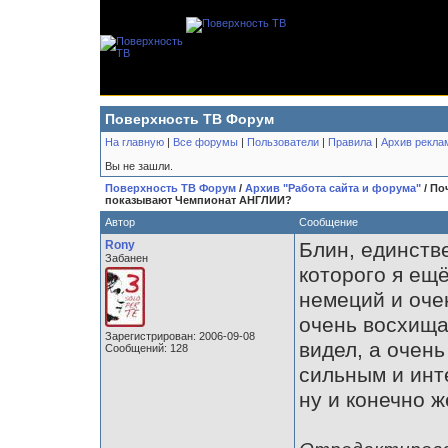
Поверхность ТВ Форум
На главную
|
Все форумы
|
Пользователи
|
Правила
|
Архив рекла
Вы не зашли.
Поверхность ТВ Форум
/
Архив "Работа сайта и форума"
/ По
показывают Чемпионат АНГЛИИ?
Автор
Сообщение
Rony
Блин, единств
Забанен
которого я ещё
немеций и оче
очень восхищал
Зарегистрирован: 2006-09-08
видел, а очень
Сообщений: 128
сильным и инт
ну и конечно 