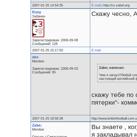
2007-01-25 14:54:35
E-mail
| http://ru-zabel.org
Rony
Скажу чесно, А
Забанен
Зарегистрирован: 2006-09-08
Сообщений: 128
2007-01-25 15:17:50
E-mail
dee
Member
Zabe; написал:
Зарегистрирован: 2006-09-03
Сообщений: 95
Чем я загнул?Любой спе
настоящий английский 
скажу тебе по
пятерки"- ком
2007-01-25 18:58:38
http://www.britishfootball.com.u
Zabe;
Вы знаете , ко
Member
я закладывал н
Откуда: г.Севастополь