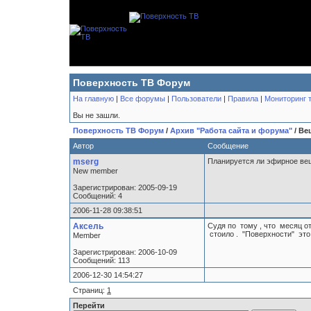
Поверхность ТВ Форум
На главную
|
Все форумы
|
Пользователи
|
Правила
|
Мониторинг 
Вы не зашли.
Поверхность ТВ Форум
/
Архив "Работа сайта и форума"
/ Ве
Автор
Сообщение
mserg
Планируется ли эфирное вещ
New member
Зарегистрирован: 2005-09-19
Сообщений: 4
2006-11-28 09:38:51
Аксель
Судя по тому , что месяц о
стоило . "Поверхности" это 
Member
Зарегистрирован: 2006-10-09
Сообщений: 113
2006-12-30 14:54:27
Страниц:
1
Перейти