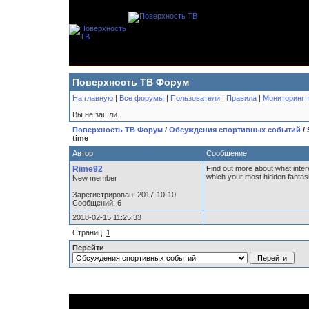
Поверхность ТВ Форум
На главную
|
Все форумы
|
Пользователи
|
Правила
|
Мониторинг 
Вы не зашли.
Поверхность ТВ Форум
/
Обсуждения спортивных событий
/ 
time
Автор
Сообщение
Rime92
Find out more about what inter
which your most hidden fantasie
New member
Зарегистрирован: 2017-10-10
Сообщений: 6
2018-02-15 11:25:33
Страниц:
1
Перейти