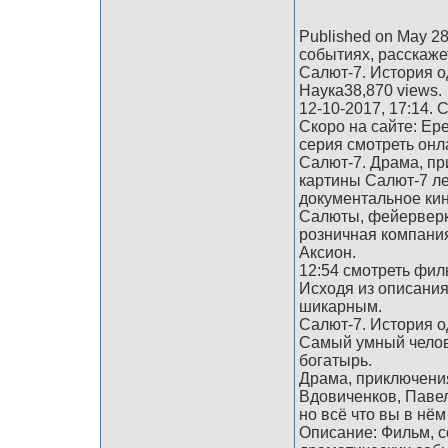
Published on May 2
событиях, расскаже
Салют-7. История о
Наука38,870 views.
12-10-2017, 17:14.
Скоро на сайте: Ер
серия смотреть онла
Салют-7. Драма, пр
картины Салют-7 ле
документальное кин
Салюты, фейерверк
розничная компания.
Аксион.
12:54 смотреть фи
Исходя из описани
шикарным.
Салют-7. История о
Самый умный челов
богатырь.
Драма, приключения
Вдовиченков, Павел
но всё что вы в нё
Описание: Фильм, с