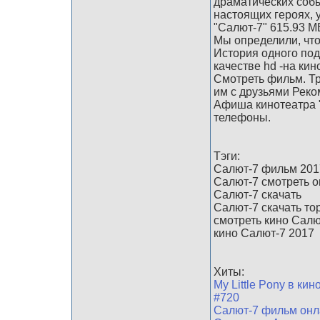
драматических собы
настоящих героях, 
"Салют-7" 615.93 M
Мы определили, что
История одного под
качестве hd -на кин
Смотреть фильм. Тр
им с друзьями Реко
Афиша кинотеатра "
телефоны.
Тэги:
Салют-7 фильм 201
Салют-7 смотреть 
Салют-7 скачать
Салют-7 скачать то
смотреть кино Салю
кино Салют-7 2017
Хиты:
My Little Pony в к
#720
Салют-7 фильм онл