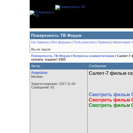
Поверхность ТВ Форум
На главную
|
Все форумы
|
Пользователи
|
Правила
|
Мониторинг 
Вы не зашли.
Поверхность ТВ Форум
/
Вопросы комментаторам
/ Салют-7
скачать торрент #353
Автор
Сообщение
Angelatar
Салют-7 фильм ск
Member
Зарегистрирован: 2017-11-04
Сообщений: 63
Смотреть фильм 
Смотреть фильм 
Смотреть фильм 