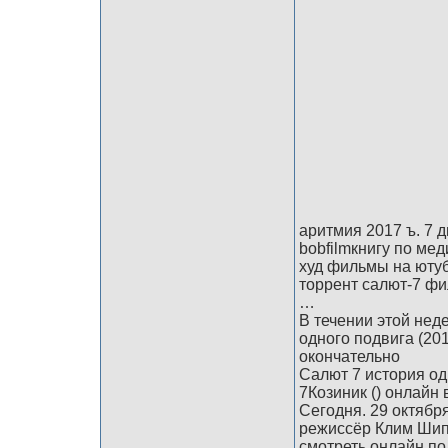
аритмия 2017 ъ. 7 
bobfilmкнигу по ме
худ фильмы на ютуб
торрент салют-7 ф
…
В течении этой нед
одного подвига (20
окончательно
Салют 7 история о
7Козиник () онлайн
Сегодня. 29 октяб
режисcёр Клим Шипен
смотреть онлайн п