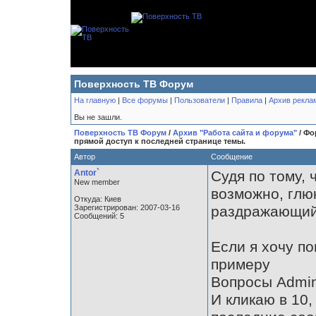
Поверхность ТВ Форум
На главную
|
Все форумы
|
Пользователи
|
Правила
|
Архив рекла
Вы не зашли.
Поверхность ТВ Форум
/
Архив "Работа сайта и форума"
/ Фо
прямой доступ к последней странице темы.
Автор
Сообщение
Antor`
Судя по тому, 
New member
возможно, глю
Откуда: Киев
Зарегистрирован: 2007-03-16
раздражающий
Сообщений: 5
Если я хочу п
примеру
Вопросы Admin(у
И кликаю в 10,