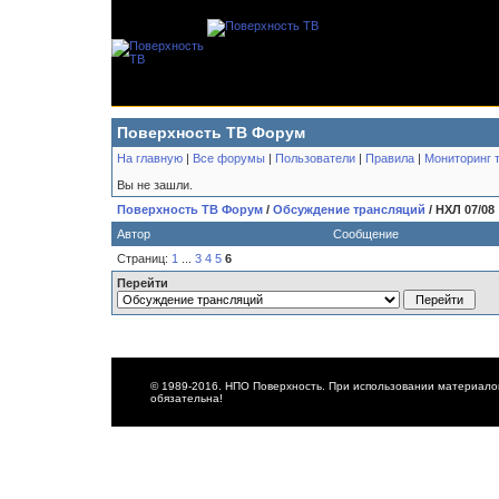
Поверхность ТВ Форум
На главную
|
Все форумы
|
Пользователи
|
Правила
|
Мониторинг 
Вы не зашли.
Поверхность ТВ Форум
/
Обсуждение трансляций
/ НХЛ 07/08
Автор
Сообщение
Страниц:
1
...
3
4
5
6
Перейти
© 1989-2016. НПО Поверхность. При использовании материалов
обязательна!