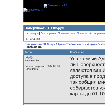
Поверхность ТВ Форум
На главную
|
Все форумы
|
Пользователи
|
Правила
|
Архив рекла
Вы не зашли.
Поверхность ТВ Форум
/
Архив "Работа сайта и форума"
/ Vis
Поверхность
Автор
Сообщение
tsip@r
Уважаемый Адм
New member
ли Поверхност
Зарегистрирован: 2007-08-16
Сообщений: 6
являются ваши
доступа в прод
так собщил мн
собераютса уж
карты до 01.10