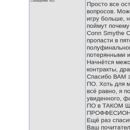
Сообщений: 403
Просто все ос
вопросов. Можн
игру больше, 
поймут почему
Conn Smythe С
пропасти в пя
полуфинальной
потерянными и 
Начнётся межс
контракты, дра
Спасибо ВАМ з
ПО. Хоть для м
всё равно, я 
увиденного, ф
ПО в ТАКОМ 
ПРОФФЕСИОНА
Ещё раз спасиб
Ваш почитат