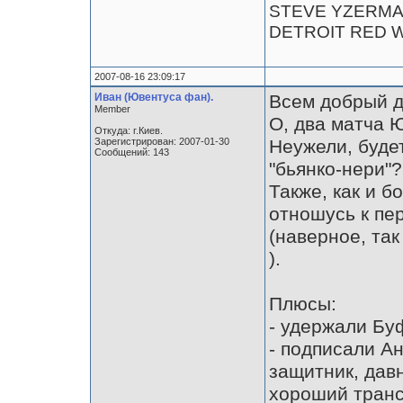
STEVE YZERM
DETROIT RED 
2007-08-16 23:09:17
Иван (Ювентуса фан).
Всем добрый д
Member
О, два матча 
Откуда: г.Киев.
Зарегистрирован: 2007-01-30
Неужели, буде
Сообщений: 143
"бьянко-нери"?
Также, как и 
отношусь к пе
(наверное, так
).
Плюсы:
- удержали Бу
- подписали А
защитник, дав
хороший тран