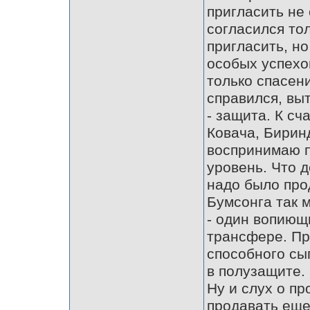
пригласить не 
согласился тол
пригласить, н
особых успехо
только спасен
справился, вы
- защита. К сч
Ковача, Бирин
воспринимаю п
уровень. Что 
надо было про
Бумсонга так м
- один вопиющ
трансфере. Пр
способного сыг
в полузащите.
Ну и слух о пр
продавать еще 