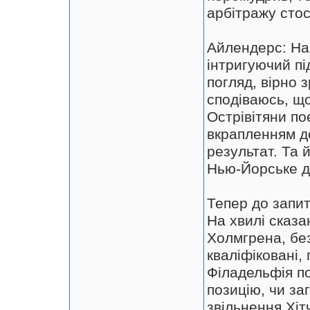
арбітражу стос
Айлендерс: На 
інтригуючий під
погляд, вірно
сподіваюсь, що
Острівітяни по
вкрапленням до
результат. Та й
Нью-Йорське д
Тепер до запи
На хвилі сказа
Холмгрена, без
кваліфіковані,
Філадельфія по
позицію, чи за
звільнення Хіт