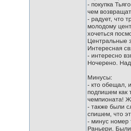
- покупка Тьяг
чем возвращат
- радует, что 
молодому цент
хочеться посмо
Центральные з
Интересная св
- интересно в
Ночерено. Над
Минусы:
- кто обещал, 
подпишем как 
чемпионата! Ж
- также были с
спишем, что э
- минус номер
Раньери. Были 