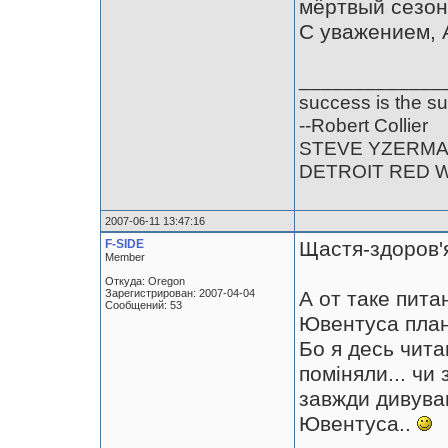
мёртвый сезон
С уважением, 
_____________
success is the su
--Robert Collier
STEVE YZERM
DETROIT RED 
2007-06-11 13:47:16
F-SIDE
Щастя-здоров'я
Member
Откуда: Oregon
Зарегистрирован: 2007-04-04
А от таке пита
Сообщений: 53
Ювентуса плани
Бо я десь читав
поміняли... чи 
завжди дивував
Ювентуса..