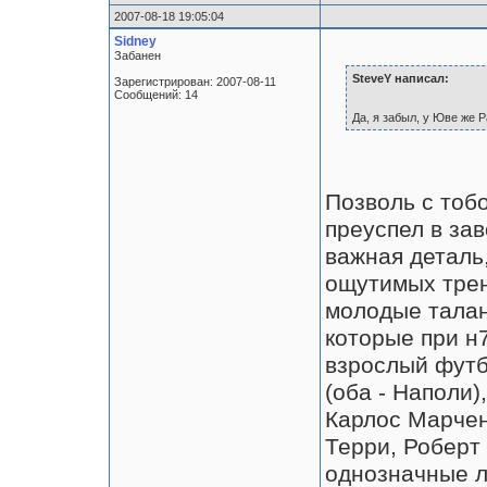
2007-08-18 19:05:04
Sidney
Забанен
SteveY написал:
Зарегистрирован: 2007-08-11
Сообщений: 14
Да, я забыл, у Юве же 
Позволь с тобо
преуспел в зав
важная деталь,
ощутимых трен
молодые талан
которые при н
взрослый футб
(оба - Наполи)
Карлос Марчен
Терри, Роберт 
однозначные л