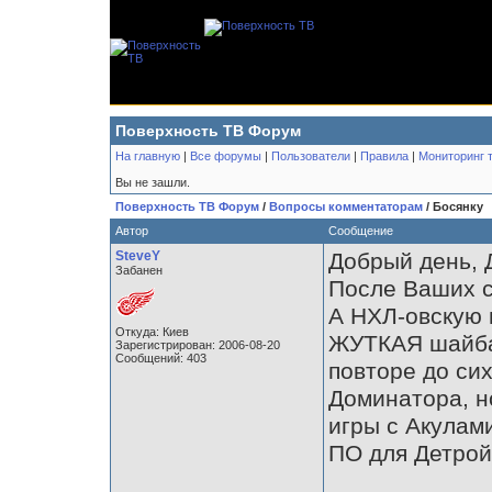
Поверхность ТВ Форум
На главную
|
Все форумы
|
Пользователи
|
Правила
|
Мониторинг 
Вы не зашли.
Поверхность ТВ Форум
/
Вопросы комментаторам
/ Босянку
Автор
Сообщение
SteveY
Добрый день, 
Забанен
После Ваших с
А НХЛ-овскую 
Откуда: Киев
ЖУТКАЯ шайба
Зарегистрирован: 2006-08-20
Сообщений: 403
повторе до сих
Доминатора, н
игры с Акулам
ПО для Детройт