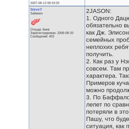
2007-08-13 08:33:03
SteveY
2JASON:
Забанен
1. Одного Дацю
обязательно в
Откуда: Киев
как Дж. Элисон
Зарегистрирован: 2006-08-20
Сообщений: 403
семейных проб
неплохих ребят
получить.
2. Как раз у 
совсем. Там п
характера. Та
Примеров куча
можно продолж
3. По Баффало
лепет по срав
потеряли в это
Пашу, что буд
ситуация, как 