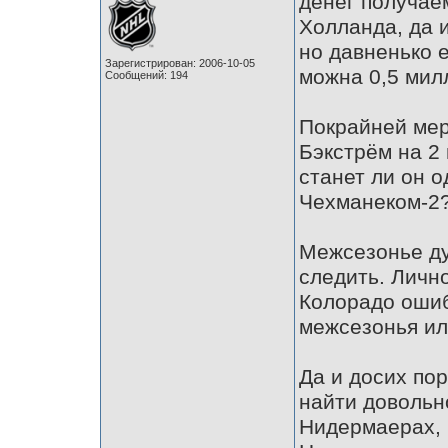
денег получае
Холланда, да и
но давненько 
Зарегистрирован: 2006-10-05
можна 0,5 мил
Сообщений: 194
Покрайней мер
Бэкстрём на 2 
станет ли он 
Чехманеком-2
Межсезонье ду
следить. Личн
Колорадо ошиб
межсезонья ил
Да и досих по
найти довольн
Нидермаерах, 