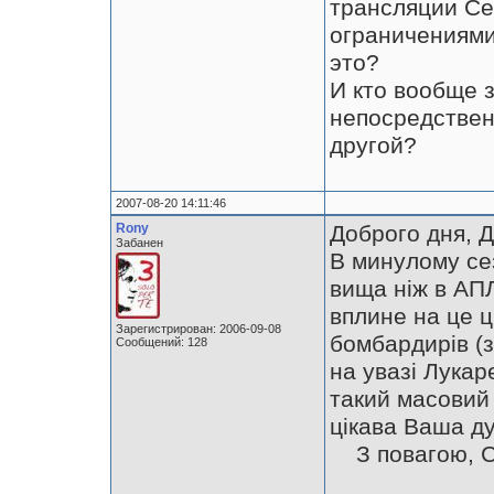
трансляции Се
ограничениями
это?
И кто вообще 
непосредствен
другой?
2007-08-20 14:11:46
Rony
Доброго дня, 
Забанен
В минулому сез
вища ніж в АПЛ
вплине на це ц
Зарегистрирован: 2006-09-08
бомбардирів (з
Сообщений: 128
на увазі Лукаре
такий масовий 
цікава Ваша ду
З повагою, С