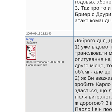
годовых абоне
3. Так про то 
Бриер с Друри
атаке команды
2007-08-13 22:12:43
Rony
Доброго дня, 
Забанен
1) уже відомо,
транслювати ма
опитування на 
Зарегистрирован: 2006-09-08
друге місце, т
Сообщений: 128
об'ємі - але ц
2) як Ви вважа
зробить Карло 
здається, що л
після виграної 
ж дорогою? З 
Паоло і він по