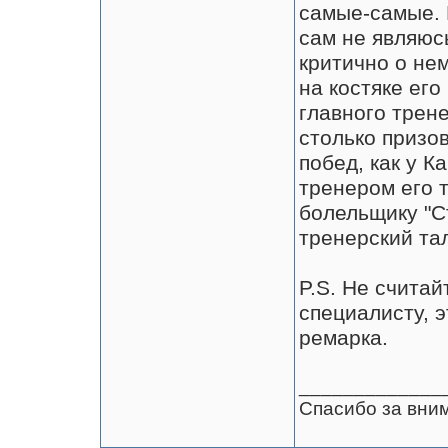
самые-самые. М
сам не являюс
критично о нем
на костяке его
главного трен
столько призов
побед, как у К
тренером его т
болельщику "С
тренерский та
P.S. Не счита
специалисту, 
ремарка.
_____________
Спасибо за вни