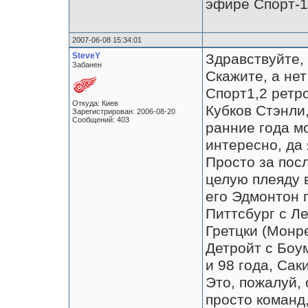
эфире Спорт-1
2007-06-08 15:34:01
SteveY
Здравствуйте,
Забанен
Скажите, а нет
Спорт1,2 ретр
Откуда: Киев
Кубков Стэнли,
Зарегистрирован: 2006-08-20
Сообщений: 403
ранние года мо
интересно, да 
Просто за пос
целую плеяду 
его Эдмонтон 
Питтсбург с Ле
Гретцки (Монре
Детройт с Боу
и 98 года, Сак
Это, пожалуй,
просто команд