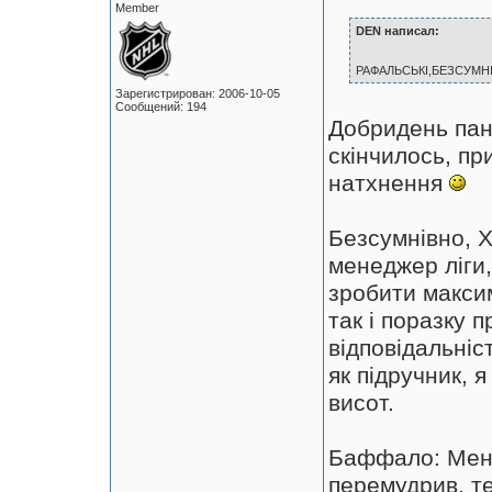
Member
DEN написал:
РАФАЛЬСЬКІ,БЕЗСУМН
Зарегистрирован: 2006-10-05
Сообщений: 194
Добридень пане
скінчилось, пр
натхнення
Безсумнівно, 
менеджер ліги
зробити максим
так і поразку п
відповідальніс
як підручник, 
висот.
Баффало: Мені
перемудрив, те