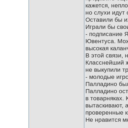
кажется, непло
но слухи идут
Оставили бы и
Играли бы сво
- подписание 
Ювентуса. Мож
высокая калан
В этой связи,
Класснейший ж
не выкупили т
- молодые игро
Палладино был
Палладино ост
в товарняках. 
вытаскивают, а
проверенные к
Не нравится м