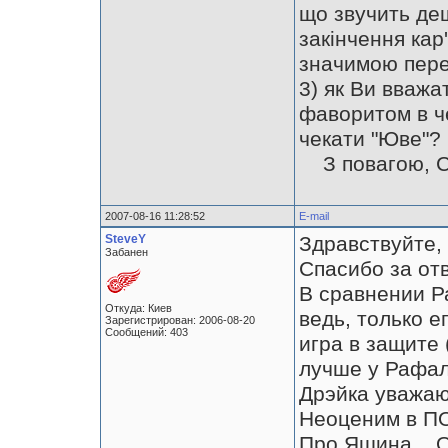
що звучить дещ
закінчення кар
значимою перем
3) як Ви вважа
фаворитом в че
чекати "Юве"?
З повагою, С
2007-08-16 11:28:52
E-mail
SteveY
Здравствуйте,
Забанен
Спасибо за от
В сравнении Р
Откуда: Киев
ведь, только е
Зарегистрирован: 2006-08-20
Сообщений: 403
игра в защите 
лучше у Рафал
Дрэйка уважаю 
Неоценим в П
Про Яшина... 