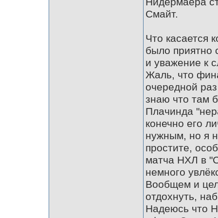
Нидермаера ст
Смайт.
Что касается 
было приятно 
и уважение к 
Жаль, что фин
очередной раз 
знаю что там б
Плачинда "нер
конечно его ли
нужным, но я 
простите, осо
матча НХЛ в "С
немного увлёк
Вообщем и цел
отдохнуть, на
Надеюсь что Н