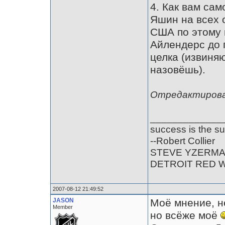
4. Как вам са
Яшин на всех 
США по этому 
Айлендерс до 
целка (извиняю
назовёшь).
Отредактирован
_____________
success is the su
--Robert Collier
STEVE YZERM
DETROIT RED 
2007-08-12 21:49:52
JASON
Моё мнение, н
Member
но всёже моё