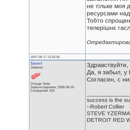
не тільке моя 
ресурсами на
Тобто спроще
теперішнє гас
Отредактирован
2007-08-17 22:55:06
SteveY
Здравствуйте,
Забанен
Да, я забыл, 
Согласен, с н
Откуда: Киев
Зарегистрирован: 2006-08-20
Сообщений: 403
_____________
success is the su
--Robert Collier
STEVE YZERM
DETROIT RED 