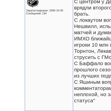
С центром у Д
врядли второг
Зарегистрирован: 2006-10-05
брать.
Сообщений: 194
С локаутом во
Нешвилл, исп
матчей и думаю
ИМХО ближайши
игроки 10 млн 
Торнтон, Лека
струсить с ГМо
С Баффало воп
прошлого сезо
из лучших под
С Яшиным воп
комментаторам
неплохой, но 
статуса"