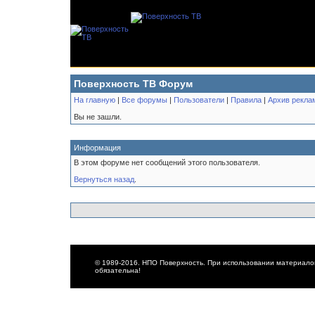
Поверхность ТВ Форум
На главную
|
Все форумы
|
Пользователи
|
Правила
|
Архив рекла
Вы не зашли.
Информация
В этом форуме нет сообщений этого пользователя.
Вернуться назад
.
© 1989-2016. НПО Поверхность. При использовании материалов
обязательна!