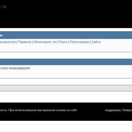
м
ьзователи
|
Правила
|
Мониторинг тв
|
Поиск
|
Регистрация
|
Зайти
этого пользователя.
ость. При использовании материалов ссылка на сайт
поддержка: Повер