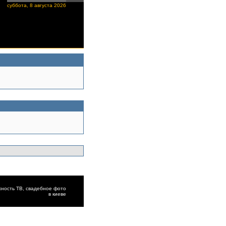
суббота, 8 августа 2026
хность ТВ,
cвадебное фото
в киеве