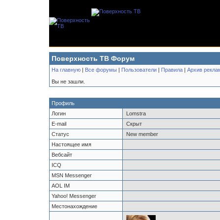
Поверхность ТВ Форум
На главную
|
Все форумы
|
Пользователи
|
Правила
|
Архив рекла
Вы не зашли.
Профиль
Логин
Lomstra
E-mail
Скрыт
Статус
New member
Настоящее имя
Вебсайт
ICQ
MSN Messenger
AOL IM
Yahoo! Messenger
Местонахождение