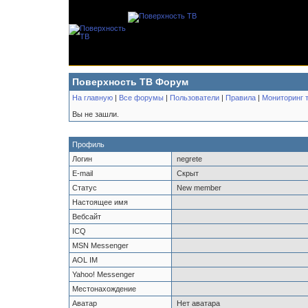
Поверхность ТВ Форум
На главную
|
Все форумы
|
Пользователи
|
Правила
|
Мониторинг 
Вы не зашли.
Профиль
Логин
negrete
E-mail
Скрыт
Статус
New member
Настоящее имя
Вебсайт
ICQ
MSN Messenger
AOL IM
Yahoo! Messenger
Местонахождение
Аватар
Нет аватара