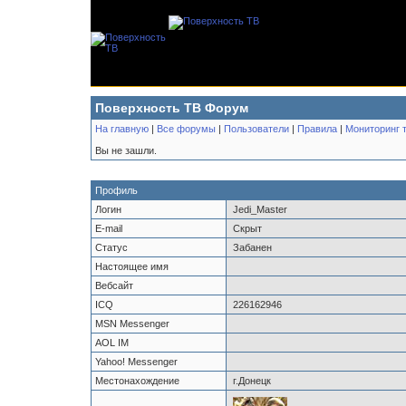
Поверхность ТВ Форум
На главную
|
Все форумы
|
Пользователи
|
Правила
|
Мониторинг 
Вы не зашли.
Профиль
Логин
Jedi_Master
E-mail
Скрыт
Статус
Забанен
Настоящее имя
Вебсайт
ICQ
226162946
MSN Messenger
AOL IM
Yahoo! Messenger
Местонахождение
г.Донецк