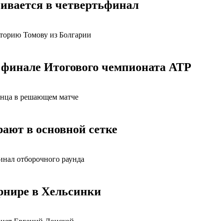
ивается в четвертьфинал
кторию Томову из Болгарии
 финале Итогового чемпионата АТР
панца в решающем матче
ают в основной сетке
инал отборочного раунда
рнире в Хельсинки