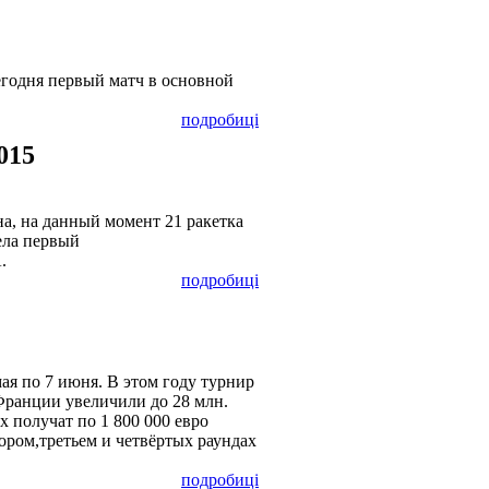
егодня первый матч в основной
подробиці
015
а, на данный момент 21 ракетка
ела первый
.
подробиці
ая по 7 июня. В этом году турнир
Франции увеличили до 28 млн.
 получат по 1 800 000 евро
ором,третьем и четвёртых раундах
подробиці