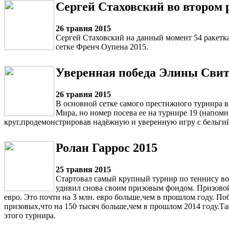
Сергей Стаховский во втором 
26 травня 2015
Сергей Стаховский на данный момент 54 ракетка
сетке Френч Оупена 2015.
Уверенная победа Элины Свито
26 травня 2015
В основной сетке самого престижного турнира 
Мира, но номер посева ее на турнире 19 (напом
круг,продемонстрировав надёжную и уверенную игру с бельги
Ролан Гаррос 2015
25 травня 2015
Стартовал самый крупный турнир по теннису во 
удивил снова своим призовым фондом. Призовой
евро. Это почти на 3 млн. евро больше,чем в прошлом году. П
призовых,что на 150 тысяч больше,чем в прошлом 2014 году.Т
этого турнира.