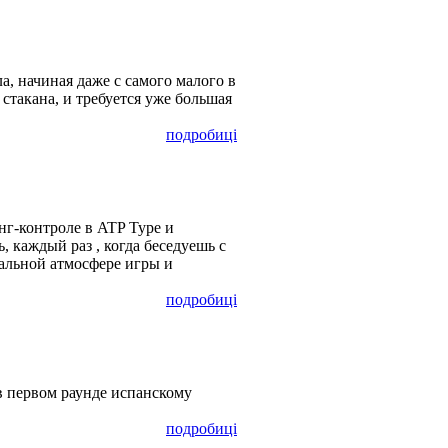
а, начиная даже с самого малого в
 стакана, и требуется уже большая
подробиці
нг-контроле в ATP Туре и
, каждый раз , когда беседуешь с
кальной атмосфере игры и
подробиці
в первом раунде испанскому
подробиці