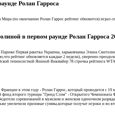
раунде Ролан Гарроса
 Мира (по окончанию Ролан Гаррос рейтинг обновится) играл с
линой в первом раунде Ролан Гарроса 2
в Париже Первая ракетка Украины, харьковчанка Элина Свитолин
ню,что рейтинг обновляется каждые 2 недели), уверенно преодол
йской теннисисткой Яниной Викмайер 78 строчка рейтинга WTA
Франции в этом году - Ролан Гаррос, который проводится с 19 м
 фонд второго турнира "Гренд Слэм" - Открытого Чемпионата 
обедители соревнований в мужском и женском одиночном разрядах
акже увеличили призовые суммы,которые получат игроки и во вт