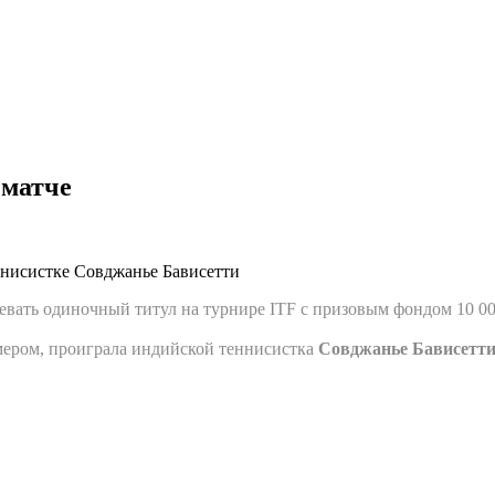
 матче
ннисистке Совджанье Бависетти
оевать одиночный титул на турнире ITF с призовым фондом 10 0
мером, проиграла индийской теннисистка
Совджанье Бависетт