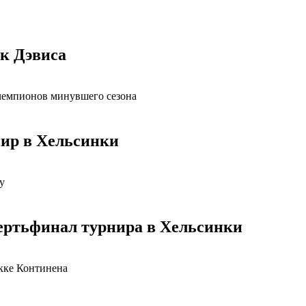
к Дэвиса
чемпионов минувшего сезона
ир в Хельсинки
у
ертьфинал турнира в Хельсинки
кке Континена